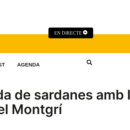
EN DIRECTE
ST
AGENDA
da de sardanes amb 
el Montgrí