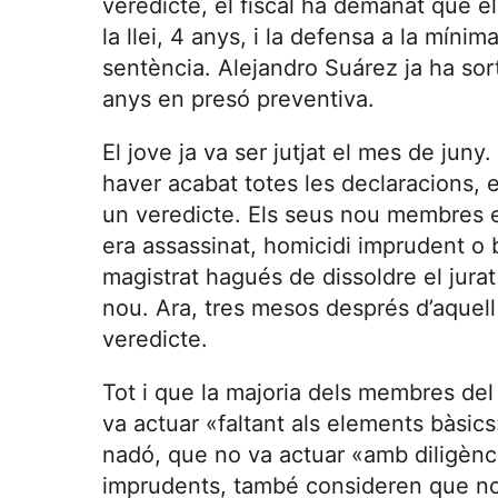
veredicte, el fiscal ha demanat que 
la llei, 4 anys, i la defensa a la mínim
sentència. Alejandro Suárez ja ha sort
anys en presó preventiva.
El jove ja va ser jutjat el mes de juny
haver acabat totes les declaracions, e
un veredicte. Els seus nou membres es
era assassinat, homicidi imprudent o
magistrat hagués de dissoldre el jurat 
nou. Ara, tres mesos després d’aquell
veredicte.
Tot i que la majoria dels membres del
va actuar «faltant als elements bàsics
nadó, que no va actuar «amb diligènc
imprudents, també consideren que no