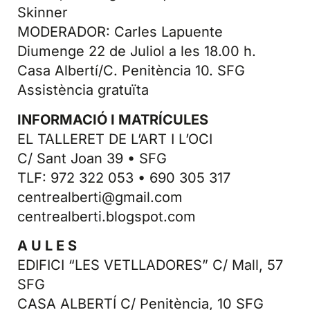
Skinner
MODERADOR: Carles Lapuente
Diumenge 22 de Juliol a les 18.00 h.
Casa Albertí/C. Penitència 10. SFG
Assistència gratuïta
INFORMACIÓ I MATRÍCULES
EL TALLERET DE L’ART I L’OCI
C/ Sant Joan 39 • SFG
TLF: 972 322 053 • 690 305 317
centrealberti@gmail.com
centrealberti.blogspot.com
A U L E S
EDIFICI “LES VETLLADORES” C/ Mall, 57
SFG
CASA ALBERTÍ C/ Penitència, 10 SFG