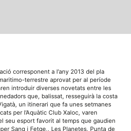
cació corresponent a l’any 2013 del pla
 maritimo-terrestre aprovat per al període
ren introduir diverses novetats entre les
 nedadors que, balissat, resseguirà la costa
Vigatà, un itinerari que fa unes setmanes
ts per l’Aquàtic Club Xaloc, varen
 el seu esport favorit al temps que gaudien
 per Sang i Fetge,, Les Planetes, Punta de