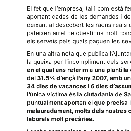
El fet que l’empresa, tal i com està f
aportant dades de les demandes i de
deixant al descobert les raons reals 
pateixen arrel de qüestions molt conc
els serveis pels quals paguen les se
En una altra nota que publica l’Ajunta
la queixa per l’incompliment dels se
en el qual ens referim a una plantill
del 31.5% d’ençà l’any 2007, amb un
34 dies de vacances i 6 dies d’assum
l’única víctima és la ciutadania de Sa
puntualment aporten el que precisa l
malauradament, molts dels nostres co
laborals molt precàries.