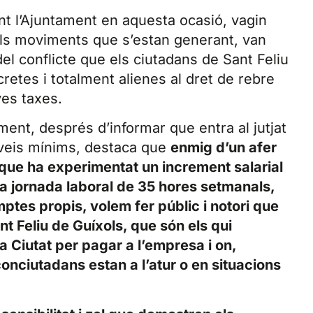
ent l’Ajuntament en aquesta ocasió, vagin
ls moviments que s’estan generant, van
del conflicte que els ciutadans de Sant Feliu
retes i totalment alienes al dret de rebre
ves taxes.
ment, després d’informar que entra al jutjat
rveis mínims, destaca que
enmig d’un afer
a que ha experimentat un increment salarial
a jornada laboral de 35 hores setmanals,
ptes propis, volem fer públic i notori que
nt Feliu de Guíxols, que són els qui
a Ciutat per pagar a l’empresa i on,
nciutadans estan a l’atur o en situacions