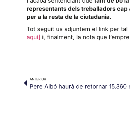
I acaba sentenciant que
tant de bo la
representants dels treballadors cap 
per a la resta de la ciutadania.
Tot seguit us adjuntem el link per tal
aquí]
i
, finalment, la nota que l’empr
ANTERIOR
Pere Albó haurà de retornar 15.360 