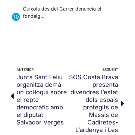
Guíxols des del Carrer denuncia el
fondeig…
ANTERIOR
SEGÜENT
Junts Sant Feliu
SOS Costa Brava
organitza demà
presenta
un col·loqui sobre
divendres l’estat
el repte
dels espais
democràfic amb
protegits de
el diputat
Massis de
Salvador Vergés
Cadiretes-
L’ardenya i Les