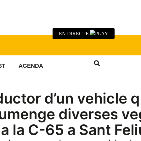
EN DIRECTE
ST
AGENDA
uctor d’un vehicle q
diumenge diverses v
i a la C-65 a Sant Feli