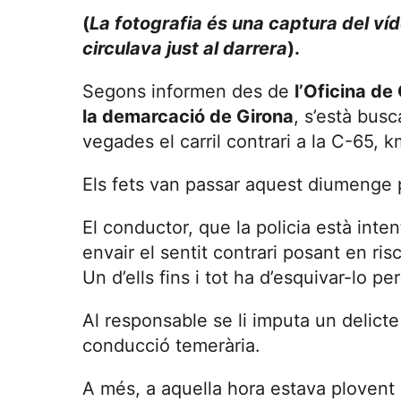
(
La fotografia és una captura del ví
circulava just al darrera
).
Segons informen des de
l’Oficina d
la demarcació de Girona
, s’està bus
vegades el carril contrari a la C-65, k
Els fets van passar aquest diumenge p
El conductor, que la policia està intent
envair el sentit contrari posant en ri
Un d’ells fins i tot ha d’esquivar-lo p
Al responsable se li imputa un delicte
conducció temerària.
A més, a aquella hora estava plovent 