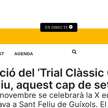
EN DIRECTE
ST
AGENDA
ció del ‘Trial Clàssi
eliu, aquest cap de s
 novembre se celebrarà la X e
ava a Sant Feliu de Guíxols. El