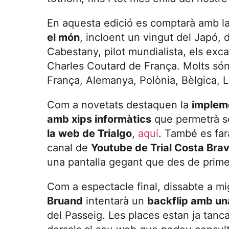
En aquesta edició es comptarà amb la
el món
, incloent un vingut del Japó, 
Cabestany, pilot mundialista, els exc
Charles Coutard de França. Molts són 
França, Alemanya, Polònia, Bèlgica, L
Com a novetats destaquen la
impleme
amb xips informàtics
que permetrà se
la web de Trialgo
,
aquí
. També es fa
canal de
Youtube de Trial Costa Bra
una pantalla gegant que des de primer
Com a espectacle final, dissabte a mig
Bruand
intentarà un
backflip amb una
del Passeig. Les places estan ja tanca