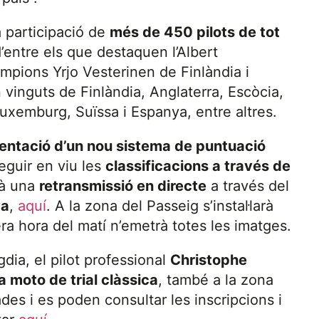
 participació de
més de 450 pilots de tot
d’entre els que destaquen l’Albert
ampions Yrjo Vesterinen de Finlàndia i
vinguts de Finlàndia, Anglaterra, Escòcia,
uxemburg, Suïssa i Espanya, entre altres.
ntació d’un nou sistema de puntuació
guir en viu les
classificacions a través de
rà una
retransmissió en directe
a través del
va
,
aquí
. A la zona del Passeig s’instal·larà
a hora del matí n’emetrà totes les imatges.
dia, el pilot professional
Christophe
 moto de trial clàssica
, també a la zona
des i es poden consultar les inscripcions i