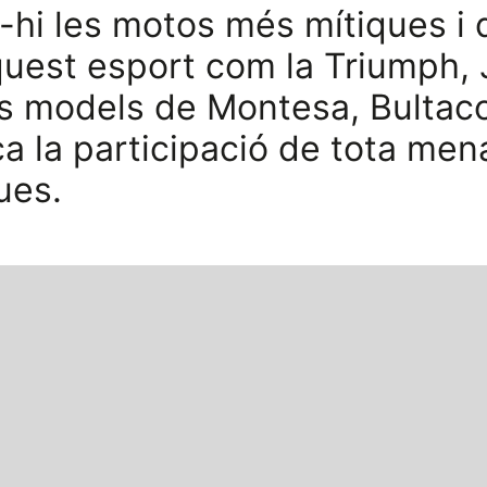
-hi les motos més mítiques i
aquest esport com la Triumph,
ers models de Montesa, Bultaco
a la participació de tota men
ues.