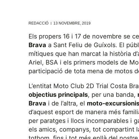
REDACCIÓ
13 NOVEMBRE, 2019
Els propers 16 i 17 de novembre se ce
Brava
a Sant Feliu de Guíxols. El púb
mítiques que han marcat la història 
Ariel, BSA i els primers models de Mo
participació de tota mena de motos de
L’entitat Moto Club 2D Trial Costa Bra
objectius principals
, per una banda,
Brava
i de l’altra, el
moto-excursioni
d’aquest esport de manera més familiar
per paratges i llocs incomparables i ga
els amics, companys, tot compartint la 
tothom, fins i tot més enllà del nostre 