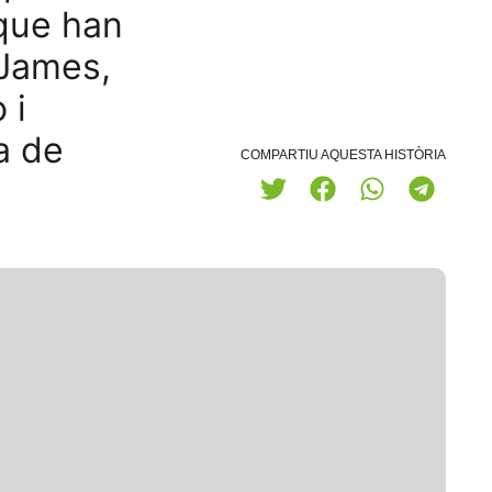
 que han
 James,
 i
a de
COMPARTIU AQUESTA HISTÒRIA