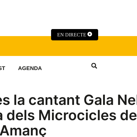
EN DIRECTE
ST
AGENDA
 la cantant Gala Nel
a dels Microcicles de
t Amanç