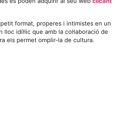
ades es poden adquirir al seu web
clicant
etit format, properes i intimistes en un
lloc idíl·lic que amb la col·laboració de
ra els permet omplir-la de cultura.