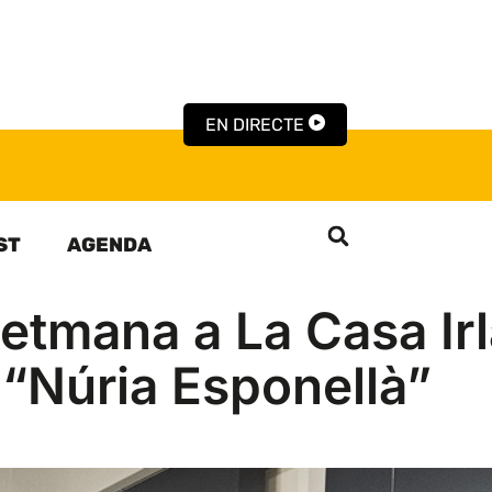
EN DIRECTE
ST
AGENDA
etmana a La Casa Irl
 “Núria Esponellà”