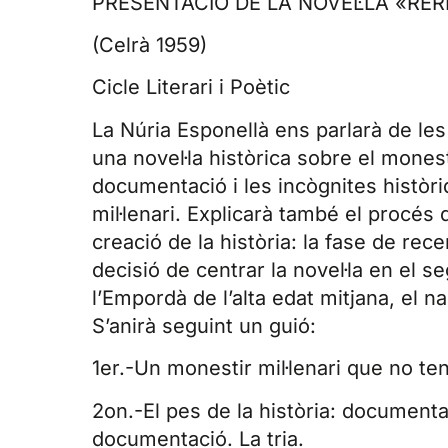
PRESENTACIÓ DE LA NOVEL·LA «RE
(Celrà 1959)
Cicle Literari i Poètic
La Núria Esponellà ens parlarà de les
una novel·la històrica sobre el monest
documentació i les incògnites histò
mil·lenari. Explicarà també el procés 
creació de la història: la fase de rec
decisió de centrar la novel·la en el seg
l’Empordà de l’alta edat mitjana, el n
S’anirà seguint un guió:
1er.-Un monestir mil·lenari que no te
2on.-El pes de la història: documenta
documentació. La tria.