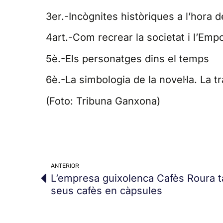
3er.-Incògnites històriques a l’hora 
4art.-Com recrear la societat i l’Empor
5è.-Els personatges dins el temps
6è.-La simbologia de la novel·la. La tr
(Foto: Tribuna Ganxona)
ANTERIOR
L’empresa guixolenca Cafès Roura t
seus cafès en càpsules