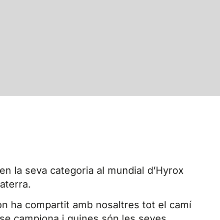
n la seva categoria al mundial d’Hyrox
aterra.
 on ha compartit amb nosaltres tot el camí
-se campiona i quines són les seves