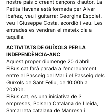
nostre país o creant cançons d’autor. La
Petita Havana està formada per Alvar
Ibañez, veu i guitarra; Georgina Espolet,
veu i Giuseppe Costa, acordió i veu. Les
entrades es vendran el mateix dia a
taquilla.
ACTIVITATS DE GUÍXOLS PER LA
INDEPENDÈNCIA-ANC
Aquest proper diumenge 20 d’abril
ElBus.cat farà parada a l’encreuament
entre el Passeig del Mar i el Passeig dels
Guíxols de Sant Feliu, de 10:00h a
20:00h.
ElBus.cat, és una iniciativa de 3
empreses, Polsera Catalan
a
de Lleida,
Samarreta catala
na
de Manresa i