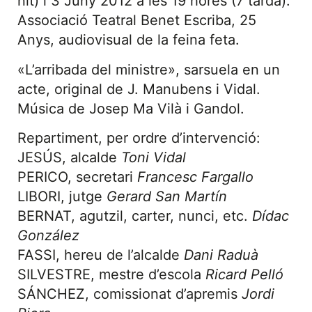
nit) i 3 Juny 2012 a les 19 hores (7 tarda):
Associació Teatral Benet Escriba, 25
Anys, audiovisual de la feina feta.
«L’arribada del ministre», sarsuela en un
acte, original de J. Manubens i Vidal.
Música de Josep Ma Vilà i Gandol.
Repartiment, per ordre d’intervenció:
JESÚS, alcalde
Toni Vidal
PERICO, secretari
Francesc Fargallo
LIBORI, jutge
Gerard San Martín
BERNAT, agutzil, carter, nunci, etc.
Dídac
González
FASSI, hereu de l’alcalde
Dani Raduà
SILVESTRE, mestre d’escola
Ricard Pelló
SÁNCHEZ, comissionat d’apremis
Jordi