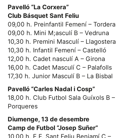
Pavelló “La Corxera”
Club Básquet Sant Feliu
09,00 h. Preinfantil Femení – Tordera
09,00 h. Mini M;asculí B – Vedruna
10,30 h. Premini Masculí – Llagostera
10,30 h. Infantil Femení – Castelló
12,00 h. Cadet nasculí A – Girona
16,00 h. Cadet Masculí C – Palafolls
17,30 h. Junior Masculí B – La Bisbal
Pavelló “Carles Nadal i Cosp”
18,00 h. Club Futbol Sala Guíxols B –
Porqueres
Diumenge, 13 de desembre
Camp de Futbol “Josep Suñer”
10,00 h. E.F. Sant Feliu Benjamí C –