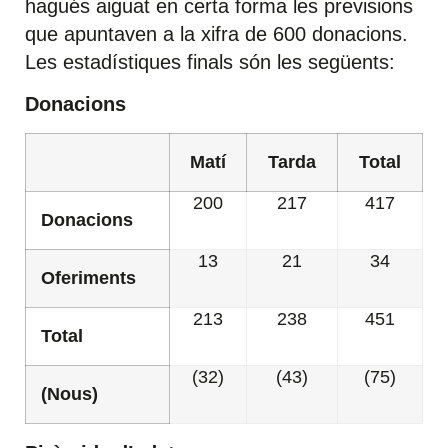
hagués aiguat en certa forma les previsions
que apuntaven a la xifra de 600 donacions.
Les estadístiques finals són les següents:
Donacions
Matí
Tarda
Total
200
217
417
Donacions
13
21
34
Oferiments
213
238
451
Total
(32)
(43)
(75)
(Nous)