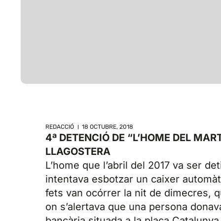
REDACCIÓ
18 OCTUBRE, 2018
4ª DETENCIÓ DE “L’HOME DEL MAR
LLAGOSTERA
L’home que l’abril del 2017 va ser de
intentava esbotzar un caixer automàti
fets van ocórrer la nit de dimecres, q
on s’alertava que una persona donava 
bancària situada a la plaça Catalunya.