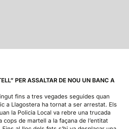
TELL” PER ASSALTAR DE NOU UN BANC A
tingut fins a tres vegades seguides quan
c a Llagostera ha tornat a ser arrestat. Els
uan la Policia Local va rebre una trucada
cops de martell a la façana de l’entitat
 Fins al lloc dels fets s’hi va desplaçar una