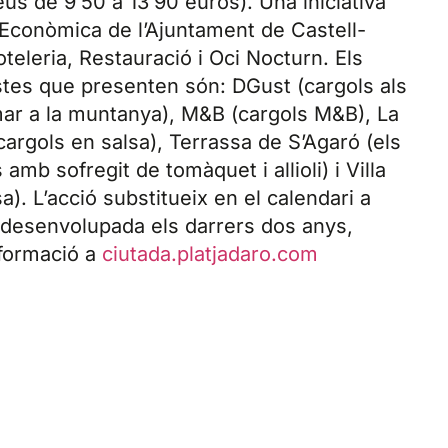
us de 9’50 a 13’90 euros). Una iniciativa
Econòmica de l’Ajuntament de Castell-
Hoteleria, Restauració i Oci Nocturn. Els
ostes que presenten són: DGust (cargols als
 mar a la muntanya), M&B (cargols M&B), La
(cargols en salsa), Terrassa de S’Agaró (els
amb sofregit de tomàquet i allioli) i Villa
a). L’acció substitueix en el calendari a
, desenvolupada els darrers dos anys,
formació a
ciutada.platjadaro.com