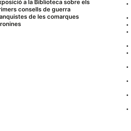
xposició a la Biblioteca sobre els
rimers consells de guerra
ranquistes de les comarques
ironines