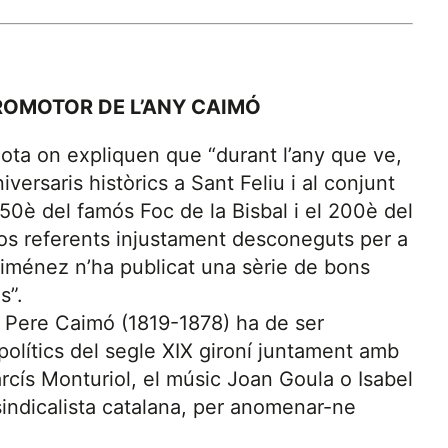
ROMOTOR DE L’ANY CAIMÓ
 nota on expliquen que “durant l’any que ve,
versaris històrics a Sant Feliu i al conjunt
50è del famós Foc de la Bisbal i el 200è del
s referents injustament desconeguts per a
iménez n’ha publicat una sèrie de bons
s”.
 Pere Caimó (1819-1878) ha de ser
 polítics del segle XIX gironí juntament amb
cís Monturiol, el músic Joan Goula o Isabel
sindicalista catalana, per anomenar-ne