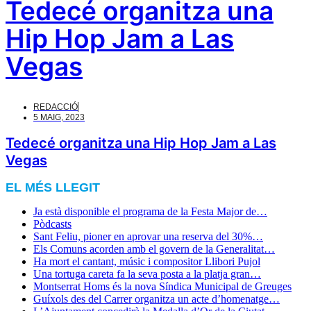
Tedecé organitza una
Hip Hop Jam a Las
Vegas
REDACCIÓ
5 MAIG, 2023
Tedecé organitza una Hip Hop Jam a Las
Vegas
EL MÉS LLEGIT
Ja està disponible el programa de la Festa Major de…
Pòdcasts
Sant Feliu, pioner en aprovar una reserva del 30%…
Els Comuns acorden amb el govern de la Generalitat…
Ha mort el cantant, músic i compositor Llibori Pujol
Una tortuga careta fa la seva posta a la platja gran…
Montserrat Homs és la nova Síndica Municipal de Greuges
Guíxols des del Carrer organitza un acte d’homenatge…