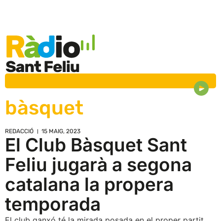
bàsquet
REDACCIÓ
15 MAIG, 2023
El Club Bàsquet Sant
Feliu jugarà a segona
catalana la propera
temporada
El club ganxó té la mirada posada en el proper partit,