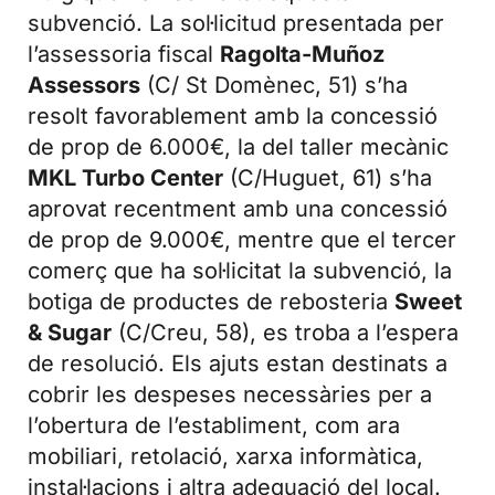
subvenció. La sol·licitud presentada per
l’assessoria fiscal
Ragolta-Muñoz
Assessors
(C/ St Domènec, 51) s’ha
resolt favorablement amb la concessió
de prop de 6.000€, la del taller mecànic
MKL Turbo Center
(C/Huguet, 61) s’ha
aprovat recentment amb una concessió
de prop de 9.000€, mentre que el tercer
comerç que ha sol·licitat la subvenció, la
botiga de productes de rebosteria
Sweet
& Sugar
(C/Creu, 58), es troba a l’espera
de resolució. Els ajuts estan destinats a
cobrir les despeses necessàries per a
l’obertura de l’establiment, com ara
mobiliari, retolació, xarxa informàtica,
instal·lacions i altra adequació del local.