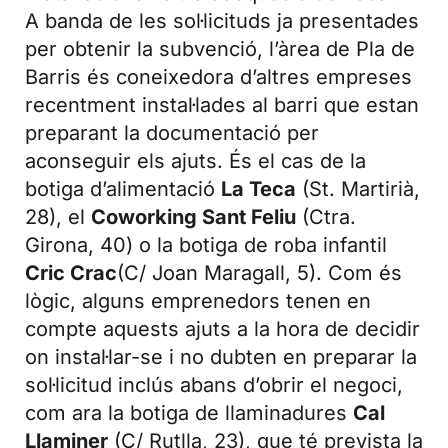
A banda de les sol·licituds ja presentades
per obtenir la subvenció, l’àrea de Pla de
Barris és coneixedora d’altres empreses
recentment instal·lades al barri que estan
preparant la documentació per
aconseguir els ajuts. És el cas de la
botiga d’alimentació
La Teca
(St. Martirià,
28), el
Coworking Sant Feliu
(Ctra.
Girona, 40) o la botiga de roba infantil
Cric Crac
(C/ Joan Maragall, 5). Com és
lògic, alguns emprenedors tenen en
compte aquests ajuts a la hora de decidir
on instal·lar-se i no dubten en preparar la
sol·licitud inclús abans d’obrir el negoci,
com ara la botiga de llaminadures
Cal
Llaminer
(C/ Rutlla, 23), que té prevista la