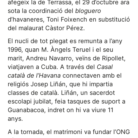
afegeix la de Terrassa, el 29 d’octubre ara
sota la coordinació del
bloguero
d’havaneres, Toni Foixench en substitució
del malaurat Càstor Pérez.
El nucli de tot plegat es remunta a l’any
1996, quan M. Àngels Teruel i el seu
marit, Andreu Navarro, veïns de Ripollet,
viatjaven a Cuba. A través del
Casal
català de l’Havana
connectaven amb el
religiós Josep Liñán, que hi impartia
classes de català. Liñán, un sacerdot
escolapi jubilat, feia tasques de suport a
Guanabacoa, indret on hi va viure 11
anys.
A la tornada, el matrimoni va fundar l’ONG