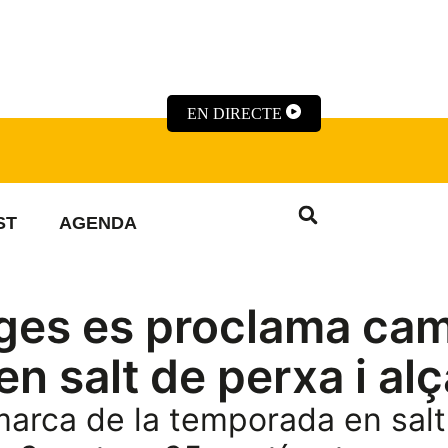
EN DIRECTE
ST
AGENDA
ges es proclama ca
n salt de perxa i al
 marca de la temporada en sal