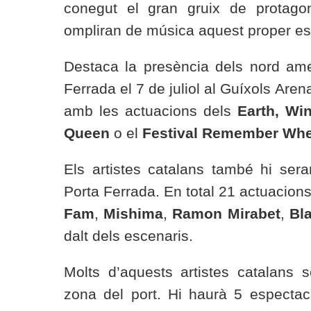
conegut el gran gruix de protag
ompliran de música aquest proper est
Destaca la presència dels nord am
Ferrada el 7 de juliol al Guíxols Are
amb les actuacions dels
Earth, Wi
Queen
o el
Festival Remember Wh
Els artistes catalans també hi ser
Porta Ferrada. En total 21 actuacio
Fam
,
Mishima
,
Ramon Mirabet
,
Bl
dalt dels escenaris.
Molts d’aquests artistes catalans 
zona del port. Hi haurà 5 especta