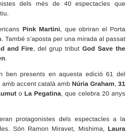
onistes dels més de 40 espectacles que
iu.
ericans
Pink Martini
, que obriran el Porta
na. També s’aposta per una mirada al passat
nd and Fire
, del grup tribut
God Save the
en
.
an ben presents en aquesta edició 61 del
ns amb accent català amb
Núria Graham
,
31
aumut
o
La Pegatina
, que celebra 20 anys
seran protagonistes dels espectacles a la
cles. Són Ramon Miravet, Mishima,
Laura