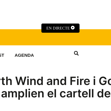
EN DIRECTE
ST
AGENDA
rth Wind and Fire i G
mplien el cartell de