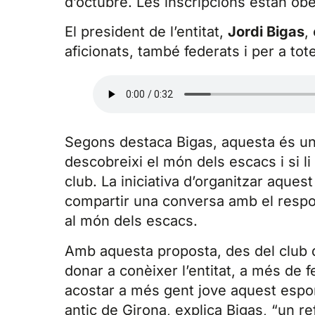
d’octubre. Les inscripcions estan obe
El president de l’entitat,
Jordi Bigas
,
aficionats, també federats i per a tot
Segons destaca Bigas, aquesta és una
descobreixi el món dels escacs i si l
club. La iniciativa d’organitzar aque
compartir una conversa amb el respon
al món dels escacs.
Amb aquesta proposta, des del club
donar a conèixer l’entitat, a més de f
acostar a més gent jove aquest esport
antic de Girona, explica Bigas, “un re