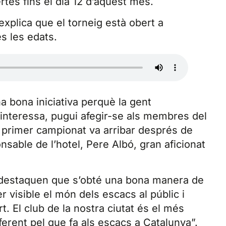
rtes fins el dia 12 d’aquest mes.
 explica que el torneig està obert a
es les edats.
 bona iniciativa perquè la gent
i interessa, pugui afegir-se als membres del
st primer campionat va arribar després de
sable de l’hotel, Pere Albó, gran aficionat
 destaquen que s’obté una bona manera de
er visible el món dels escacs al públic i
. El club de la nostra ciutat és el més
ferent pel que fa als escacs a Catalunya”.