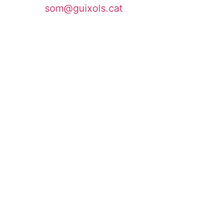
som@guixols.cat