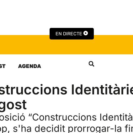
EN DIRECTE
ST
AGENDA
truccions Identitàri
agost
posició “Construccions Identit
p, s'ha decidit prorrogar-la fi