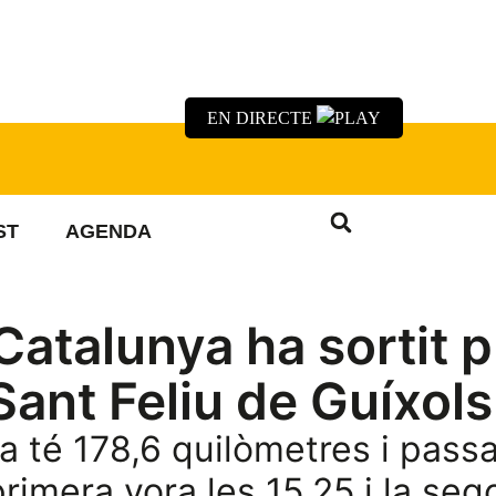
EN DIRECTE
ST
AGENDA
Catalunya ha sortit 
Sant Feliu de Guíxols
 té 178,6 quilòmetres i pass
 primera vora les 15.25 i la seg