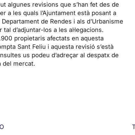
gut algunes revisions que s’han fet des de
per a les quals l’Ajuntament està posant a
del Departament de Rendes i als d’Urbanisme
tal d’adjuntar-los a les al·legacions.
.900 propietaris afectats en aquesta
pta Sant Feliu i aquesta revisió s’està
 consultes us podeu d’adreçar al despatx de
a del mercat.
OO