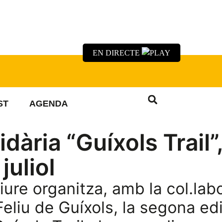
EN DIRECTE
ST
AGENDA
dària “Guíxols Trail”,
uliol
re organitza, amb la col.lab
eliu de Guíxols, la segona ed