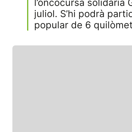
l’oncocursa solidària 
juliol. S’hi podrà par
popular de 6 quilòmet