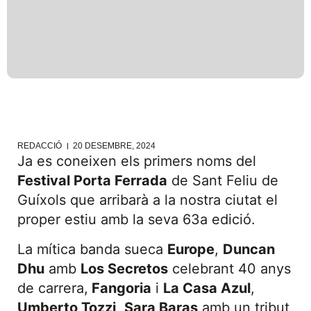
REDACCIÓ
20 DESEMBRE, 2024
Ja es coneixen els primers noms del
Festival Porta Ferrada
de Sant Feliu de
Guíxols que arribarà a la nostra ciutat el
proper estiu amb la seva 63a edició.
La mítica banda sueca
Europe
,
Duncan
Dhu
amb
Los Secretos
celebrant 40 anys
de carrera,
Fangoria
i
La Casa Azul
,
Umberto Tozzi
,
Sara Baras
amb un tribut