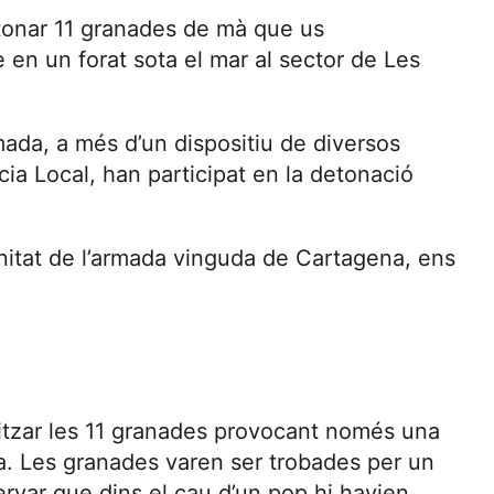
etonar 11 granades de mà que us
en un forat sota el mar al sector de Les
mada, a més d’un dispositiu de diversos
icia Local, han participat en la detonació
unitat de l’armada vinguda de Cartagena, ens
litzar les 11 granades provocant només una
ina. Les granades varen ser trobades per un
rvar que dins el cau d’un pop hi havien