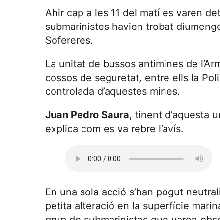
Ahir cap a les 11 del matí es varen d
submarinistes havien trobat diumenge 
Sofereres.
La unitat de bussos antimines de l’Ar
cossos de seguretat, entre ells la Pol
controlada d’aquestes mines.
Juan Pedro Saura
, tinent d’aquesta 
explica com es va rebre l’avís.
En una sola acció s’han pogut neutra
petita alteració en la superfície mar
grup de submarinistes que varen obse