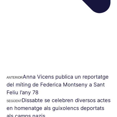
Anna Vicens publica un reportatge
ANTERIOR
del míting de Federica Montseny a Sant
Feliu l’any 78
Dissabte se celebren diversos actes
SEGÜENT
en homenatge als guixolencs deportats
als camps nazis