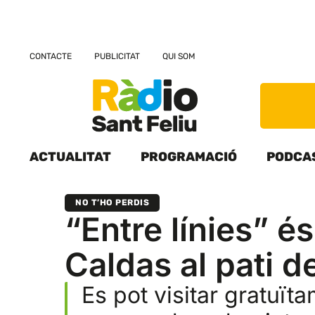
CONTACTE
PUBLICITAT
QUI SOM
ACTUALITAT
PROGRAMACIÓ
PODCA
NO T’HO PERDIS
“Entre línies” é
Caldas al pati d
Es pot visitar gratuïta