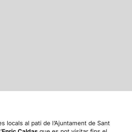
s locals al pati de l’Ajuntament de Sant
’
Enric Caldas
que es pot visitar fins el