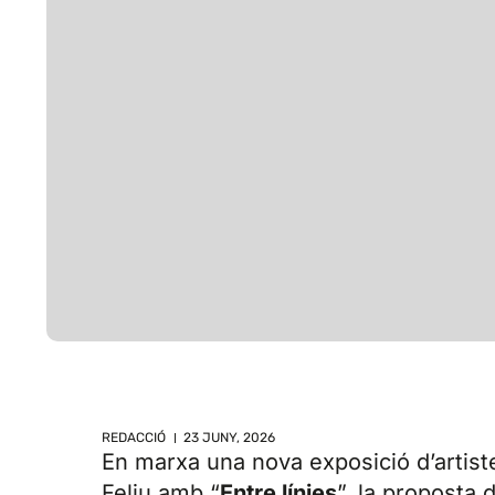
REDACCIÓ
23 JUNY, 2026
En marxa una nova exposició d’artiste
Feliu amb “
Entre línies
”, la proposta d