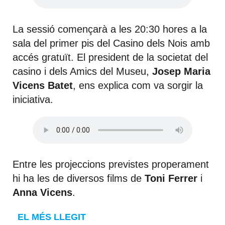
La sessió començarà a les 20:30 hores a la
sala del primer pis del Casino dels Nois amb
accés gratuït. El president de la societat del
casino i dels Amics del Museu,
Josep Maria
Vicens Batet
, ens explica com va sorgir la
iniciativa.
Entre les projeccions previstes properament
hi ha les de diversos films de
Toni Ferrer
i
Anna Vicens
.
EL MÉS LLEGIT