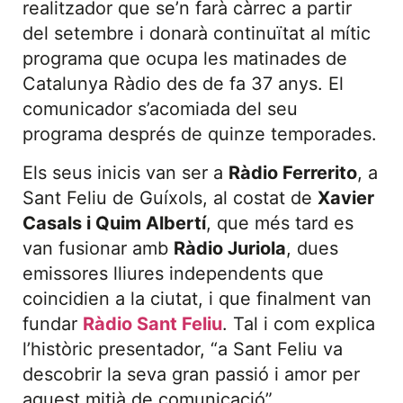
realitzador que se’n farà càrrec a partir
del setembre i donarà continuïtat al mític
programa que ocupa les matinades de
Catalunya Ràdio des de fa 37 anys. El
comunicador s’acomiada del seu
programa després de quinze temporades.
Els seus inicis van ser a
Ràdio Ferrerito
, a
Sant Feliu de Guíxols, al costat de
Xavier
Casals i Quim Albertí
, que més tard es
van fusionar amb
Ràdio Juriola
, dues
emissores lliures independents que
coincidien a la ciutat, i que finalment van
fundar
Ràdio Sant Feliu
. Tal i com explica
l’històric presentador, “a Sant Feliu va
descobrir la seva gran passió i amor per
aquest mitjà de comunicació”.