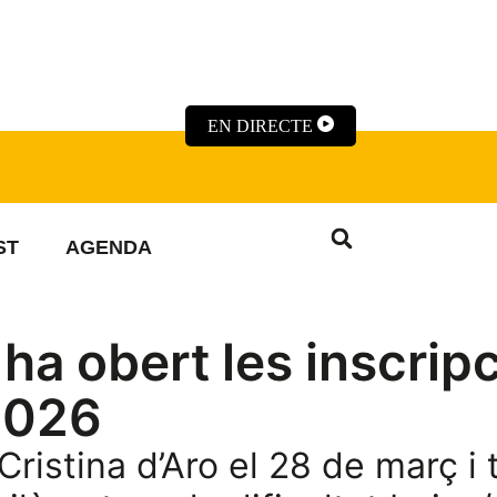
EN DIRECTE
ST
AGENDA
 ha obert les inscrip
 2026
ristina d’Aro el 28 de març i 