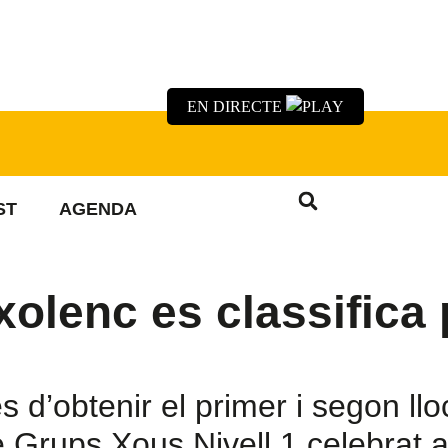
EN DIRECTE
ST
AGENDA
xolenc es classifica 
és d’obtenir el primer i segon ll
 Grups Xous Nivell 1 celebrat 