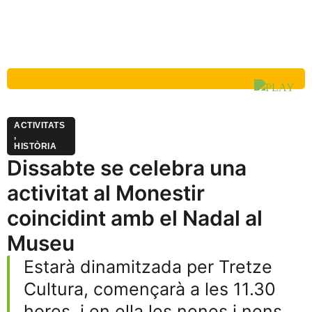
ACTIVITATS
,
HISTÒRIA
Dissabte se celebra una
activitat al Monestir
coincidint amb el Nadal al
Museu
Estarà dinamitzada per Tretze
Cultura, començarà a les 11.30
hores, i en ella les nenes i nens