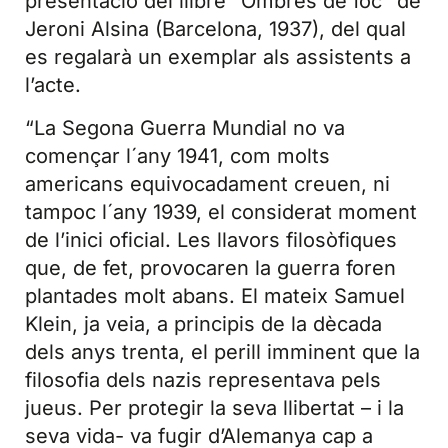
presentació del llibre “Ombres de foc” de
Jeroni Alsina (Barcelona, 1937), del qual
es regalarà un exemplar als assistents a
l’acte.
“La Segona Guerra Mundial no va
començar l´any 1941, com molts
americans equivocadament creuen, ni
tampoc l´any 1939, el considerat moment
de l’inici oficial. Les llavors filosòfiques
que, de fet, provocaren la guerra foren
plantades molt abans. El mateix Samuel
Klein, ja veia, a principis de la dècada
dels anys trenta, el perill imminent que la
filosofia dels nazis representava pels
jueus. Per protegir la seva llibertat – i la
seva vida- va fugir d’Alemanya cap a