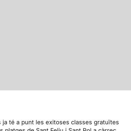
 ja té a punt les exitoses classes gratuïtes
s platges de Sant Feliu i Sant Pol a càrrec