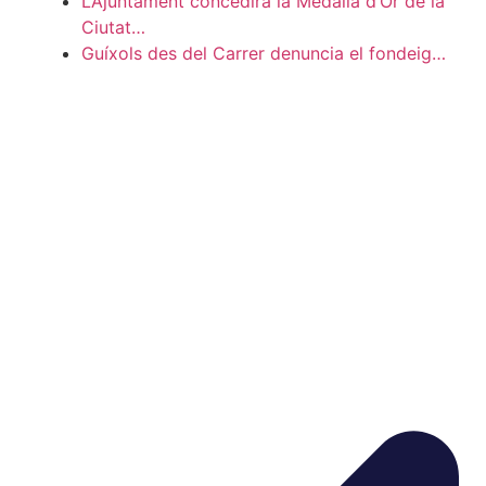
L’Ajuntament concedirà la Medalla d’Or de la
Ciutat…
Guíxols des del Carrer denuncia el fondeig…