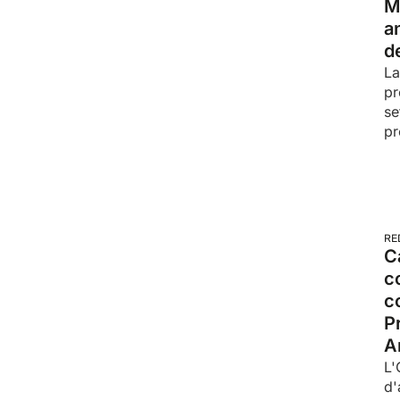
M
a
d
La
pr
se
pr
RE
C
c
c
P
A
L'
d'