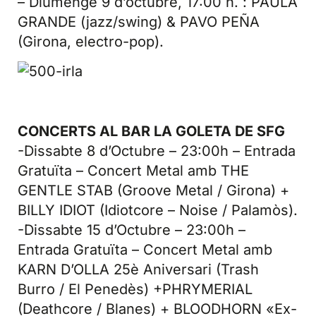
– Diumenge 9 d’octubre, 17:00 h. : PAULA
GRANDE (jazz/swing) & PAVO PEÑA
(Girona, electro-pop).
CONCERTS AL BAR LA GOLETA DE SFG
-Dissabte 8 d’Octubre – 23:00h – Entrada
Gratuïta – Concert Metal amb THE
GENTLE STAB (Groove Metal / Girona) +
BILLY IDIOT (Idiotcore – Noise / Palamòs).
-Dissabte 15 d’Octubre – 23:00h –
Entrada Gratuïta – Concert Metal amb
KARN D’OLLA 25è Aniversari (Trash
Burro / El Penedès) +PHRYMERIAL
(Deathcore / Blanes) + BLOODHORN «Ex-