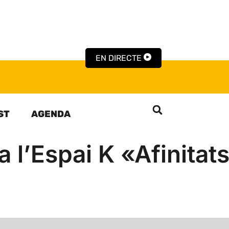
EN DIRECTE
ST
AGENDA
 l’Espai K «Afinitat