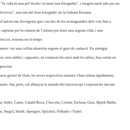
la vida és una pel·lícula i la mort una fotografia”, i moguts molt més per un
ectives”, una tria del fons fotogràfic de la Galeria Kowasa.
 d’autors tan divergents que van des de les avantguardes dels vint fins a
 capturat per la càmera de l’artista pot tenir una segona vida, i una
elecció, ressona en el temps.
ment i no una collita aleatòria segons el gust de cadascú. En sinèrgia
, sens dubte, i aquestes, en contacte les unes amb les altres, han entrat en
procitat.
nou gresol de llum, les seves respectives natures s’han trobat ràpidament,
stants. Ara, però, cal allunyar la mirada del microscopi i exposar-ho davant
r, Ariño, Carné, Català-Roca, Chocola, Colom, Esclusa, Gusi, Hajek-Halke,
Siegel, Smith, Spengler, Splichal, Telhado i Tudel.