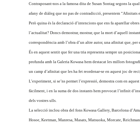
Contraposant-nos a la famosa dita de Susan Sontag segons la qual “
afany de diàleg que no pas de contradicció, presentem “Afinitats el
Però quina és la declaració d’intencions que ens fa aparellar obres
l’actualitat? Doncs demostrar, mostrar, que la mort d’aquell instant
correspondència amb l’obra d’un altre autor, una afinitat que, per 
És en aquest sentit que fer una tria representa sempre un posiciona
profunda amb la Galeria Kowasa hem destacat les millors fotografies
un camp d’afinitat que les ha fet reordenar-se en aquest joc de reci
L’experiment, si se’ns permet l’expressió, demostra com en aquest 
fàcilment, i en la suma de dos instants hem provocat l’infinit d’in
dels vostres ulls.
La selecció inclou obra del fons Kowasa Gallery, Barcelona d’Ama
Hosoe, Keetman, Manresa, Masats, Matsuoka, Morcate, Reichmann, 