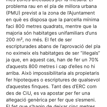
problema rau en el pla de millora urbana
(PMU) previst a la zona de l’Ajuntament
en què es disposa que la parcel·la mínima
faci 800 metres quadrats, mentre que la
majoria són habitatges unifamiliars d’uns
200 m², no més. El fet de ser
escripturades abans de l’aprovació del pla
no eximeix els habitatges de ser “il·legals”
ja que, en aquest cas, han de fer un 70%
d’aquests 800 metres i cap d’elles no hi
arriba. Això impossibilitaria als propietaris
fer hipoteques o escriptures de qualsevol
d’aquestes finques. Tant des d’ERC com
des de CiU, es va apostar per fer una
al·legació genèrica per fer que s’esmeni.
El fet que s’hagin de deixar cinc metres