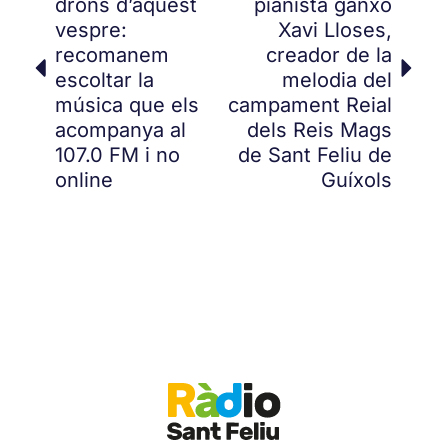
drons d’aquest
pianista ganxó
vespre:
Xavi Lloses,
recomanem
creador de la
escoltar la
melodia del
música que els
campament Reial
acompanya al
dels Reis Mags
107.0 FM i no
de Sant Feliu de
online
Guíxols