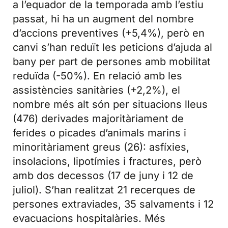
a l’equador de la temporada amb l’estiu
passat, hi ha un augment del nombre
d’accions preventives (+5,4%), però en
canvi s’han reduït les peticions d’ajuda al
bany per part de persones amb mobilitat
reduïda (-50%). En relació amb les
assistències sanitàries (+2,2%), el
nombre més alt són per situacions lleus
(476) derivades majoritàriament de
ferides o picades d’animals marins i
minoritàriament greus (26): asfíxies,
insolacions, lipotímies i fractures, però
amb dos decessos (17 de juny i 12 de
juliol). S’han realitzat 21 recerques de
persones extraviades, 35 salvaments i 12
evacuacions hospitalàries. Més