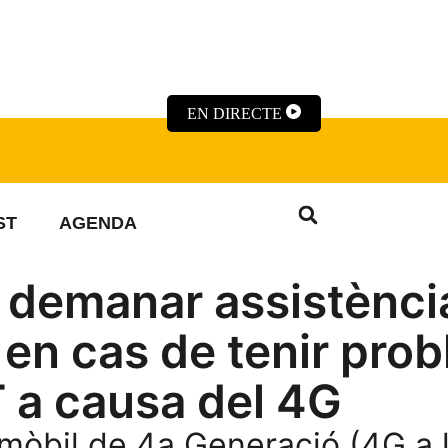
EN DIRECTE
ST
AGENDA
r demanar assistènci
 en cas de tenir pro
T a causa del 4G
a mòbil de 4a Generació (4G a