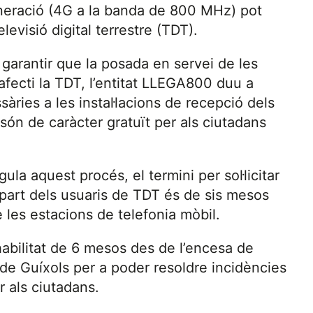
eneració (4G a la banda de 800 MHz) pot
levisió digital terrestre (TDT).
 garantir que la posada en servei de les
afecti la TDT, l’entitat LLEGA800 duu a
ries a les instal·lacions de recepció dels
ón de caràcter gratuït per als ciutadans
ula aquest procés, el termini per sol·licitar
 part dels usuaris de TDT és de sis mesos
 les estacions de telefonia mòbil.
habilitat de 6 mesos des de l’encesa de
u de Guíxols per a poder resoldre incidències
r als ciutadans.