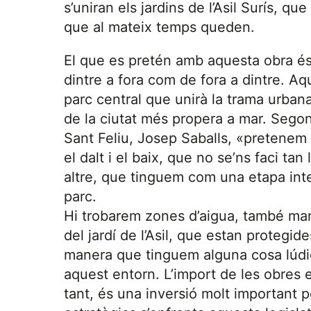
s’uniran els jardins de l’Asil Surís, q
que al mateix temps queden.
El que es pretén amb aquesta obra és 
dintre a fora com de fora a dintre. A
parc central que unirà la trama urbana
de la ciutat més propera a mar. Segon
Sant Feliu, Josep Saballs, «pretenem 
el dalt i el baix, que no se’ns faci t
altre, que tinguem com una etapa int
parc.
Hi trobarem zones d’aigua, també man
del jardí de l’Asil, que estan protegide
manera que tinguem alguna cosa lúdic
aquest entorn. L’import de les obres e
tant, és una inversió molt important pe