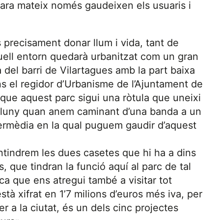
ue ara mateix només gaudeixen els usuaris i
precisament donar llum i vida, tant de
quell entorn quedarà urbanitzat com un gran
 del barri de Vilartagues amb la part baixa
s el regidor d’Urbanisme de l’Ajuntament de
que aquest parc sigui una ròtula que uneixi
an lluny quan anem caminant d’una banda a un
ermèdia en la qual puguem gaudir d’aquest
tindrem les dues casetes que hi ha a dins
s, que tindran la funció aquí al parc de tal
a que ens atregui també a visitar tot
stà xifrat en 1’7 milions d’euros més iva, per
r a la ciutat, és un dels cinc projectes