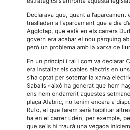
estratègics s’enfronta aquesta legisla
Declarava que, quant a l’aparcament e
traslladen a l’aparcament que a dia d’av
Agglotap, que està en els carrers Durb
govern era acabar el nou pàrquing ab
però un problema amb la xarxa de llum
En un principi i tal i com va declarar 
era instal·lar els cables elèctris en un
s’ha optat per soterrar la xarxa elèctr
Saballs «això ha generat que hem hagu
ens hem endarrerit aquestes setmanes.
plaça Alabric, no tenim encara a dispo
Rufo, el que farem serà habilitar alt
ha en el carrer Edén, per exemple, p
que se’ls hi traurà una vegada inicie