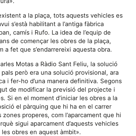
tura».
xistent a la plaça, tots aquests vehicles es
ui s’està habilitant a l’antiga fàbrica
an, camís i Rufo. La idea de l’equip de
ans de començar les obres de la plaça,
 a fet que s’endarrereixi aquesta obra.
Carles Motas a Ràdio Sant Feliu, la solució
s pals però era una solució provisional, ara
ica i fer-ho d’una manera definitiva. Segons
t de modificar la previsió del projecte i
 Si en el moment d’iniciar les obres a la
sició el pàrquing que hi ha en el carrer
res zones properes, com l’aparcament que hi
erquè sigui aparcament d’aquests vehicles
m les obres en aquest àmbit».